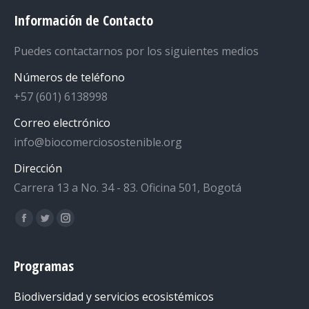
Información de Contacto
Puedes contactarnos por los siguientes medios
Números de teléfono
‎+57 (601) 6138998
Correo electrónico
info@biocomerciosostenible.org
Dirección
Carrera 13 a No. 34 - 83. Oficina 501, Bogotá
Encuéntranos en:
Facebook
Twitter
Instagram
page
page
page
opens
opens
opens
Programas
in
in
in
Biodiversidad y servicios ecosistémicos
new
new
new