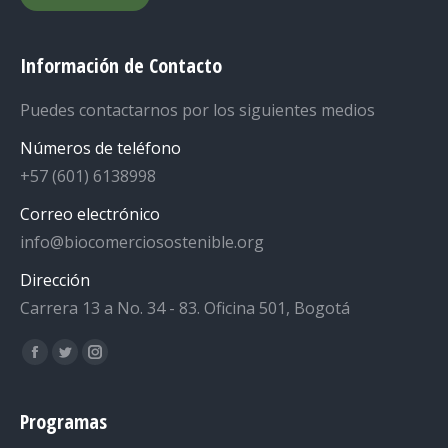
Información de Contacto
Puedes contactarnos por los siguientes medios
Números de teléfono
‎+57 (601) 6138998
Correo electrónico
info@biocomerciosostenible.org
Dirección
Carrera 13 a No. 34 - 83. Oficina 501, Bogotá
Encuéntranos en:
Facebook
Twitter
Instagram
page
page
page
opens
opens
opens
Programas
in
in
in